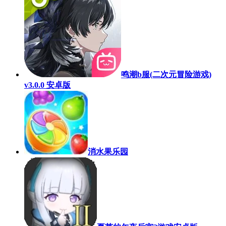
鸣潮b服(二次元冒险游戏)
v3.0.0 安卓版
消水果乐园