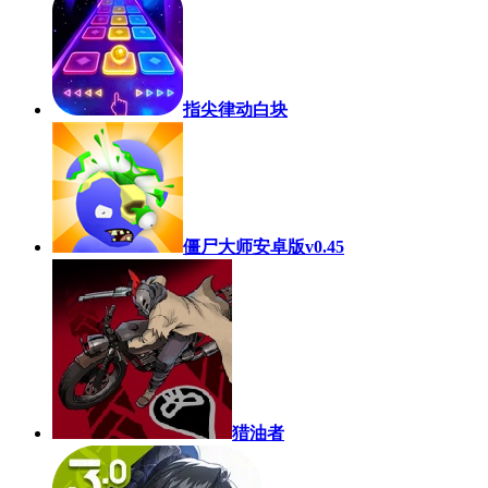
指尖律动白块
僵尸大师安卓版v0.45
猎油者