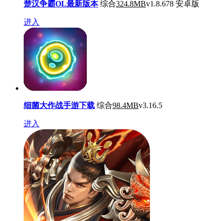
楚汉争霸OL最新版本
综合
324.8MB
v1.8.678 安卓版
进入
细菌大作战手游下载
综合
98.4MB
v3.16.5
进入