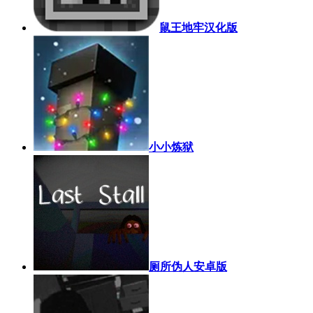
鼠王地牢汉化版
小小炼狱
厕所伪人安卓版