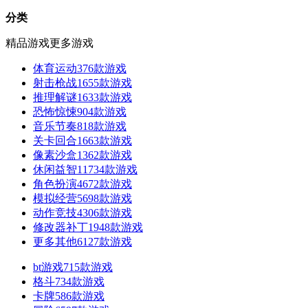
分类
精品游戏
更多游戏
体育运动
376款游戏
射击枪战
1655款游戏
推理解谜
1633款游戏
恐怖惊悚
904款游戏
音乐节奏
818款游戏
关卡回合
1663款游戏
像素沙盒
1362款游戏
休闲益智
11734款游戏
角色扮演
4672款游戏
模拟经营
5698款游戏
动作竞技
4306款游戏
修改器补丁
1948款游戏
更多其他
6127款游戏
bt游戏
715款游戏
格斗
734款游戏
卡牌
586款游戏