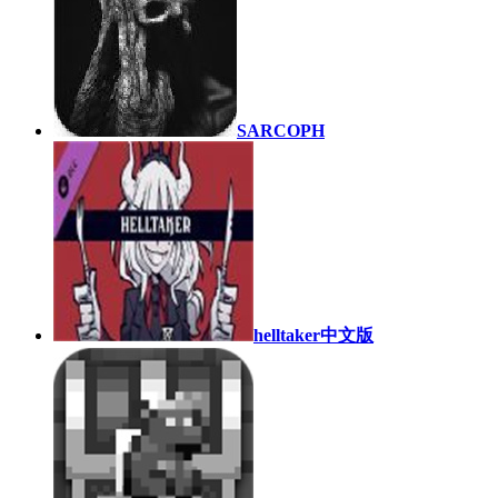
SARCOPH
helltaker中文版