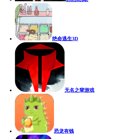
绝命逃生3D
无名之辈游戏
恐龙有钱