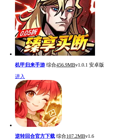
机甲归来手游
综合
456.9MB
v1.0.1 安卓版
进入
逆转回合官方下载
综合
107.2MB
v1.6