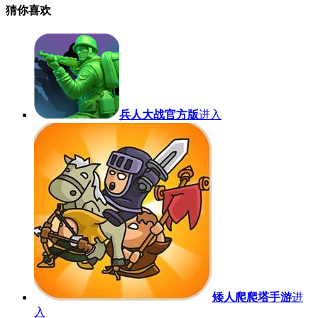
猜你喜欢
兵人大战官方版
进入
矮人爬爬塔手游
进
入