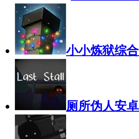
小小炼狱
综合
厕所伪人安卓