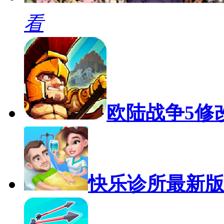
看
欧陆战争5修
快乐诊所最新