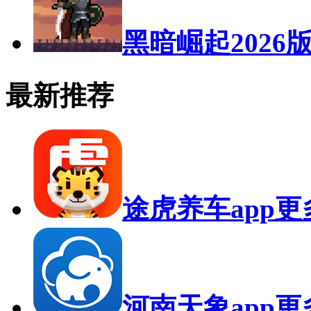
黑暗崛起2026
最新推荐
途虎养车app
更
河南天象app
更