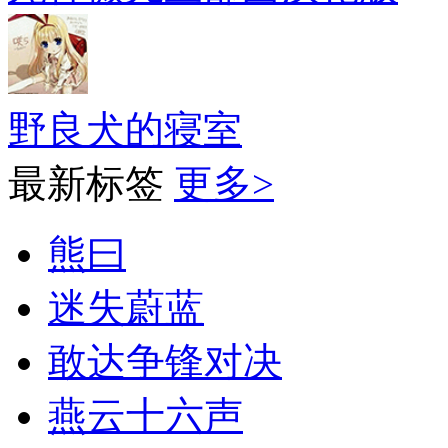
野良犬的寝室
最新标签
更多>
熊曰
迷失蔚蓝
敢达争锋对决
燕云十六声