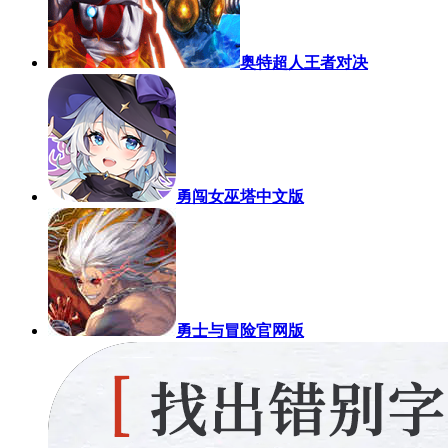
奥特超人王者对决
勇闯女巫塔中文版
勇士与冒险官网版