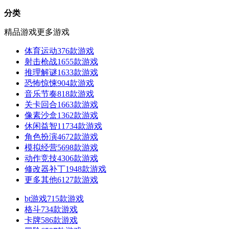
分类
精品游戏
更多游戏
体育运动
376款游戏
射击枪战
1655款游戏
推理解谜
1633款游戏
恐怖惊悚
904款游戏
音乐节奏
818款游戏
关卡回合
1663款游戏
像素沙盒
1362款游戏
休闲益智
11734款游戏
角色扮演
4672款游戏
模拟经营
5698款游戏
动作竞技
4306款游戏
修改器补丁
1948款游戏
更多其他
6127款游戏
bt游戏
715款游戏
格斗
734款游戏
卡牌
586款游戏