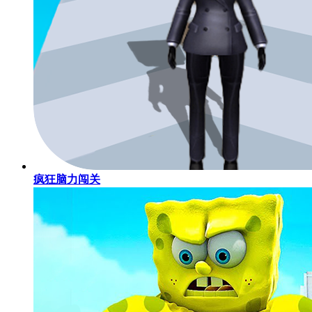
疯狂脑力闯关