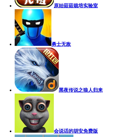
原始菇菇栽培实验室
勇士无敌
黑夜传说之狼人归来
会说话的胡安免费版