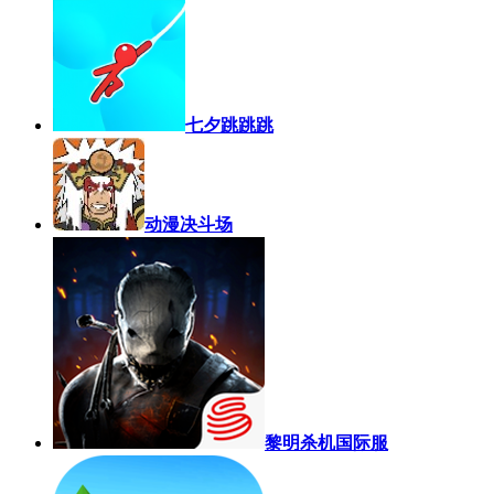
七夕跳跳跳
动漫决斗场
黎明杀机国际服