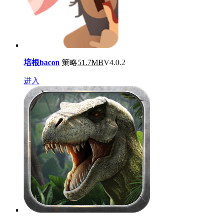
培根bacon
策略
51.7MB
V4.0.2
进入