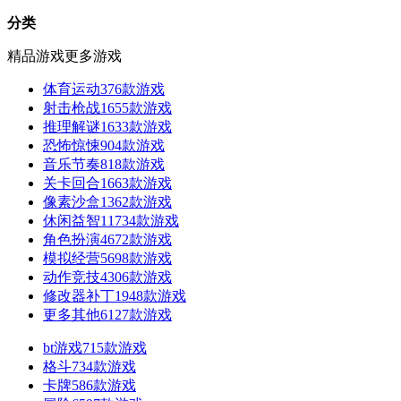
分类
精品游戏
更多游戏
体育运动
376款游戏
射击枪战
1655款游戏
推理解谜
1633款游戏
恐怖惊悚
904款游戏
音乐节奏
818款游戏
关卡回合
1663款游戏
像素沙盒
1362款游戏
休闲益智
11734款游戏
角色扮演
4672款游戏
模拟经营
5698款游戏
动作竞技
4306款游戏
修改器补丁
1948款游戏
更多其他
6127款游戏
bt游戏
715款游戏
格斗
734款游戏
卡牌
586款游戏