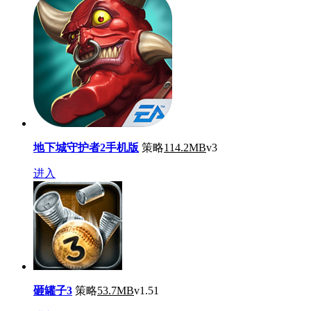
地下城守护者2手机版
策略
114.2MB
v3
进入
砸罐子3
策略
53.7MB
v1.51