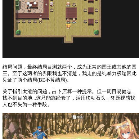
结局问题，最终结局目测就两个，成为正常的国王或其他的国
王。至于这两者的界限我也不清楚，我走的是纯暴力极端因此
见证了两个结局(BE不算结局)。
关于指引太渣的问题，占卜店算一种提示。但一周目易健忘，
找不到目的地...这只能靠经验了，活用移动石头，凭既视感找
人也不失为一种手段。