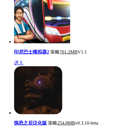
印尼巴士模拟器2
策略
761.2MB
V1.1
进入
惊恐之后汉化版
策略
254.8MB
v0.3.10-beta