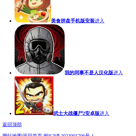
美食拼盘手机版安装
进入
我的同事不是人汉化版
进入
武士大战僵尸2安卓版
进入
返回顶部
网站地图
|
返回首页
闽ICP备2023001706号-1