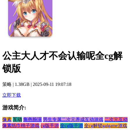
公主大人才不会认输呢全cg解
锁版
策略
|
1.38GB
|
2025-09-11 19:07:18
立即下载
游戏简介:
像素
互动
角色扮演
男生专属二次元养成互动游戏
二次元互动
像素纸巾桃子游戏
cg版手游
全cg版手游
全cg解锁galgame游戏