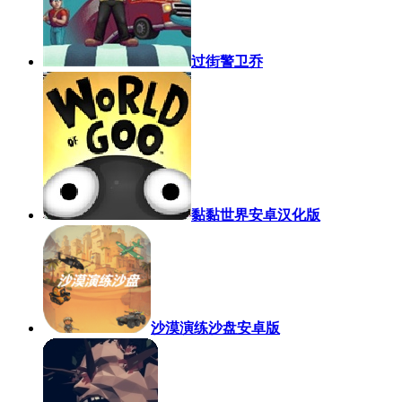
过街警卫乔
黏黏世界安卓汉化版
沙漠演练沙盘安卓版