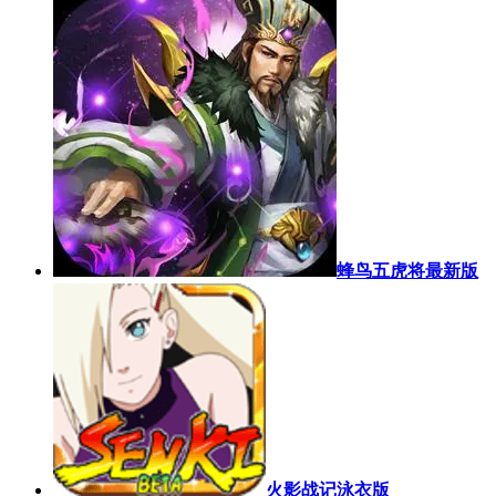
蜂鸟五虎将最新版
火影战记泳衣版