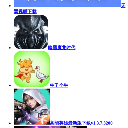
天
翼视联下载
暗黑魔龙时代
牛了个牛
高能英雄最新版下载v1.3.7.3200