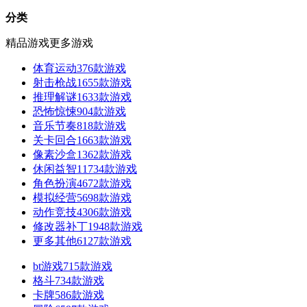
分类
精品游戏
更多游戏
体育运动
376款游戏
射击枪战
1655款游戏
推理解谜
1633款游戏
恐怖惊悚
904款游戏
音乐节奏
818款游戏
关卡回合
1663款游戏
像素沙盒
1362款游戏
休闲益智
11734款游戏
角色扮演
4672款游戏
模拟经营
5698款游戏
动作竞技
4306款游戏
修改器补丁
1948款游戏
更多其他
6127款游戏
bt游戏
715款游戏
格斗
734款游戏
卡牌
586款游戏