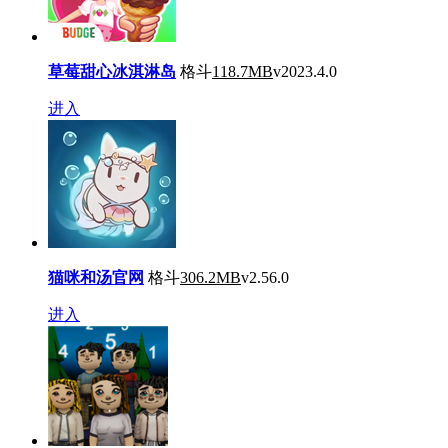
草莓甜心冰淇淋岛
格斗
118.7MB
v2023.4.0
进入
猫咪和汤官网
格斗
306.2MB
v2.56.0
进入