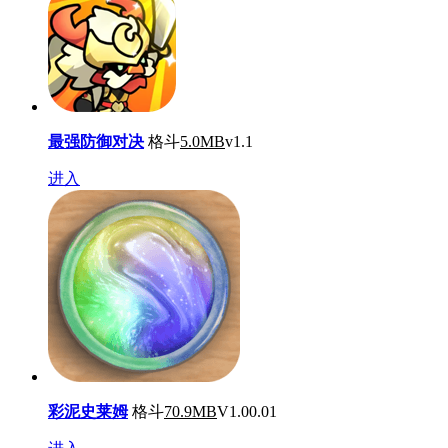
最强防御对决
格斗
5.0MB
v1.1
进入
彩泥史莱姆
格斗
70.9MB
V1.00.01