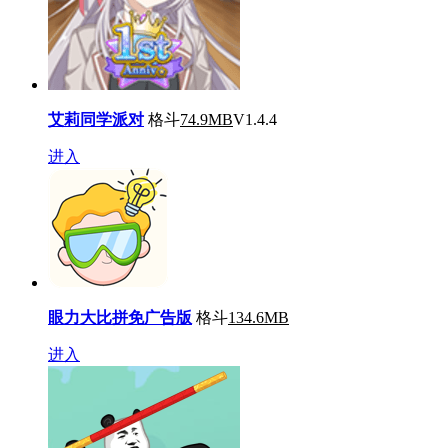
艾莉同学派对
格斗
74.9MB
V1.4.4
进入
眼力大比拼免广告版
格斗
134.6MB
进入