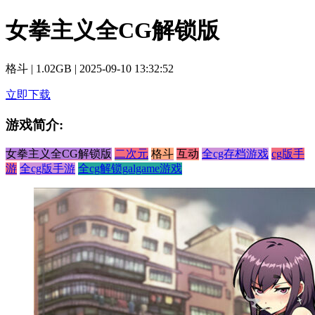
女拳主义全CG解锁版
格斗
|
1.02GB
|
2025-09-10 13:32:52
立即下载
游戏简介:
女拳主义全CG解锁版
二次元
格斗
互动
全cg存档游戏
cg版手
游
全cg版手游
全cg解锁galgame游戏