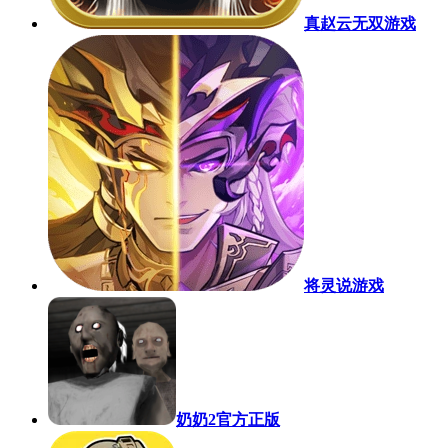
真赵云无双游戏
将灵说游戏
奶奶2官方正版