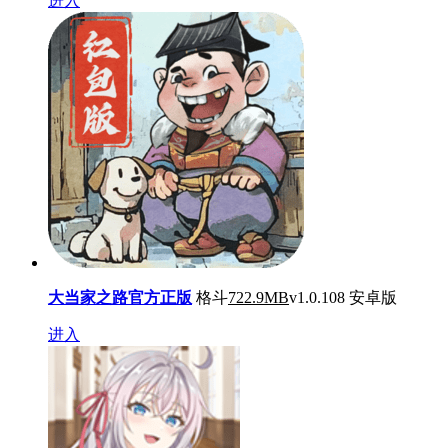
进入
大当家之路官方正版
格斗
722.9MB
v1.0.108 安卓版
进入