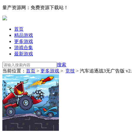
量产资源网：免费资源下载站！
首页
精品游戏
更多游戏
游戏合集
最新游戏
搜索
当前位置：
首页
>
更多游戏
>
竞技
> 汽车追逐战3无广告版 v2.