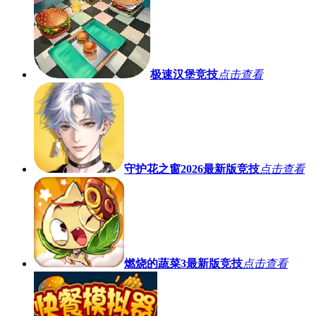
极速汉堡
竞技
点击查看
守护花之窗2026最新版
竞技
点击查看
燃烧的蔬菜3最新版
竞技
点击查看