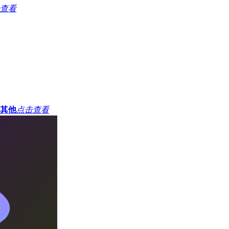
查看
其他
点击查看