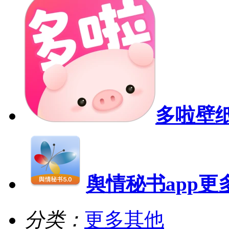
多啦壁
舆情秘书app
更
分类：
更多其他