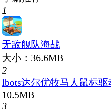
1
无敌舰队海战
大小：36.6MB
2
lbots达尔优牧马人鼠标驱
10.5MB
3