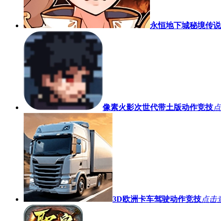
永恒地下城秘境传说
像素火影次世代带土版
动作竞技
点
3D欧洲卡车驾驶
动作竞技
点击