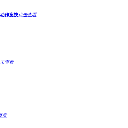
动作竞技
点击查看
击查看
查看