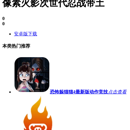
像素火影次世代忍战带土
0
0
安卓版下载
本类热门推荐
恐怖躲猫猫4最新版
动作竞技
点击查看