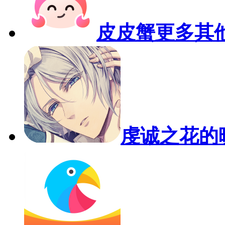
皮皮蟹
更多其
虔诚之花的