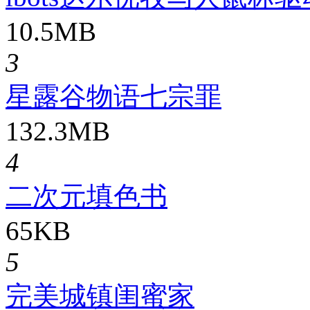
10.5MB
3
星露谷物语七宗罪
132.3MB
4
二次元填色书
65KB
5
完美城镇闺蜜家