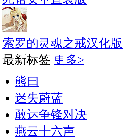
索罗的灵魂之戒汉化版
最新标签
更多>
熊曰
迷失蔚蓝
敢达争锋对决
燕云十六声