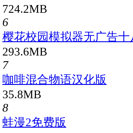
724.2MB
6
樱花校园模拟器无广告十
293.6MB
7
咖啡混合物语汉化版
35.8MB
8
蛙漫2免费版