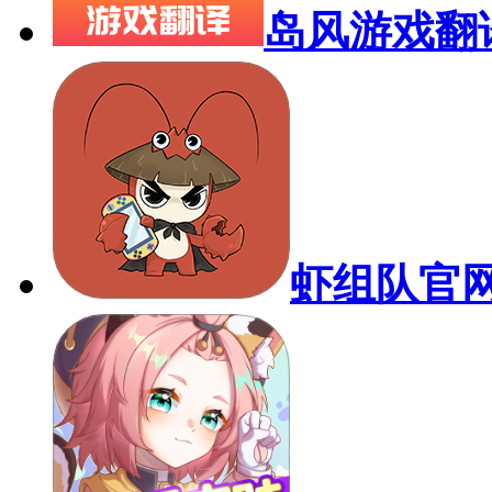
岛风游戏翻
虾组队官