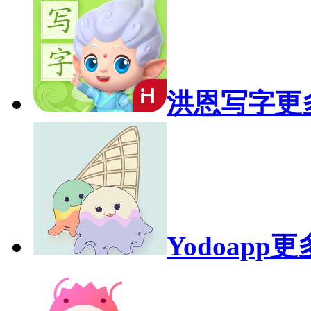
洪恩写字
更
Yodoapp
更