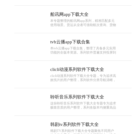
周期需求！这里不仅有官方唯一指定的“贵州
招考”APP（需完成人脸识别认证方可登录使
用），能搞定报名缴费、准考证打印、成绩查
船讯网app下载大全
询等关键操作，还有适配贵州招考政策的备考
题库、历年真题解析、志愿填报辅助等工具，
本专题整理的船讯网app系列，精准匹配多元
所有软件均标注正规下载渠道和使用场景，帮
使用场景。货运从业者可借助航次查询、货物
考生省去筛选麻烦，高效备战各类考试。
追踪功能掌握物流动态；港口调度人员能通过
港口泊位、燃油价格等信息优化调度；个人用
户也可查询亲友所在船舶位置。系列app普遍
tvb云播app下载合集
支持电子海图、卫星图等多底图切换，部分版
本新增轨迹横屏模式，专题标注各版本场景适
本tvb云播app下载合集，整理了具备多元实用
配亮点，满足移动办公、日常查询等不同需
功能的全版本资源。系列软件普遍支持投屏到
求。
大屏观看，部分版本设有离线下载功能，方便
用户在无网络场景追剧，更有自定义字幕尺
寸、手势操控调节音量亮度等贴心设计。部分
clicli动漫系列软件下载大全
高阶版本还内置智能推荐系统，能根据观影偏
好推送内容，专题明确标注各版本功能差异，
clicli动漫系列软件下载大全专题，专为追求高
无论是通勤碎片观影还是居家大屏观看，都能
效找片的用户整理，系列软件分类导航清晰，
找到适配版本。
涵盖多种热门题材。同时设有日本动漫电影排
行榜、全球前100动漫排行榜等多元榜单，直
观呈现高人气作品，搭配详细剧情解析与用户
聆听音乐系列软件下载大全
点评，帮助快速判断是否符合喜好。专题标注
各版本搜索与榜单功能优化情况，无论是想追
这份聆听音乐系列软件下载大全专题专为追求
热门新作还是发掘小众佳作，都能精准定位目
极致音质的用户整理，系列各版本均侧重高品
标内容。
质播放体验，部分版本新增DSD格式支持，搭
配内置的12种预设均衡器与自定义频段调节功
能，可实现低音增强、3D环绕等音效定制。部
韩剧tv系列软件下载大全
分进阶版本还支持无损音质下载与高清MV播
放，专题明确区分各版本音质适配能力与音效
韩剧TV系列软件下载大全专题聚焦不同用户
功能差异，无论是用专业耳机品鉴还是日常外