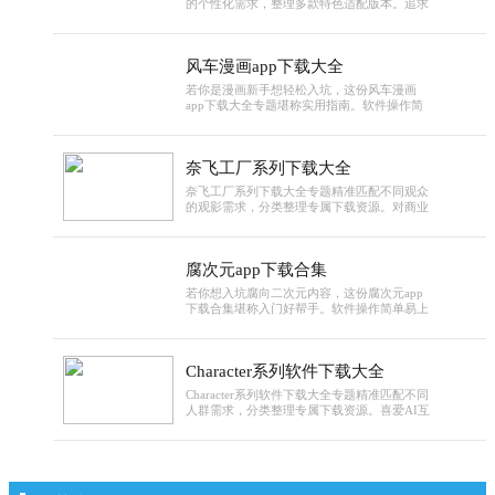
的个性化需求，整理多款特色适配版本。追求
放聆听，都能还原细腻音质，打造沉浸式听觉
简洁的用户可选极简版，界面清爽无冗余功
盛宴。
能；注重观影便捷性的可选用支持极速投屏的
版本，轻松实现大屏观影；韩语学习者则能借
风车漫画app下载大全
助带多语言字幕与单句跟读功能的版本，边追
剧边提升语言能力。专题标注各版本核心适配
若你是漫画新手想轻松入坑，这份风车漫画
亮点，方便用户按需选择。
app下载大全专题堪称实用指南。软件操作简
单，无需注册即可使用基础阅读功能，智能推
荐算法会根据阅读偏好推送个性化书单，分类
清晰的专栏与精准搜索功能，让新手也能快速
奈飞工厂系列下载大全
找到心仪作品。专题不仅提供多设备下载入
口，还标注各版本适配要求与新手基础操作提
奈飞工厂系列下载大全专题精准匹配不同观众
示，帮助你快速完成下载安装，开启轻松追漫
的观影需求，分类整理专属下载资源。对商业
之旅。
与全球化题材感兴趣的观众，可下载《美国工
厂》解读跨国企业经营中的文化磨合；关注社
会弱势群体议题的用户，能获取《残疾营地》
腐次元app下载合集
等作品了解特定群体的权益抗争；而期待人文
故事的观众，可提前收藏《Overlooked》等待
若你想入坑腐向二次元内容，这份腐次元app
映作品的预约下载提醒。分类清晰的资源让不
下载合集堪称入门好帮手。软件操作简单易上
同偏好的观众快速找到目标内容。
手，智能推荐算法会根据阅读偏好推送作品，
作品更新提醒功能确保不错过心仪连载，高清
画质搭配多种阅读模式适配不同阅读习惯。合
Character系列软件下载大全
集不仅提供多系统下载入口，还附带新手基础
使用指南，标注各版本适配系统要求，新手也
Character系列软件下载大全专题精准匹配不同
能快速下载安装，轻松开启腐次元的精彩世
人群需求，分类整理专属下载资源。喜爱AI互
界。
动的用户可获取CharacterAI安装包，借助其丰
富角色库开展语言练习、模拟面试或角色扮
演；从事自媒体、动画制作的创作者，能下载
CharacterAnimator系列，其兼容PS/AE的特性
与多平台推流功能，可高效完成短视频动画、