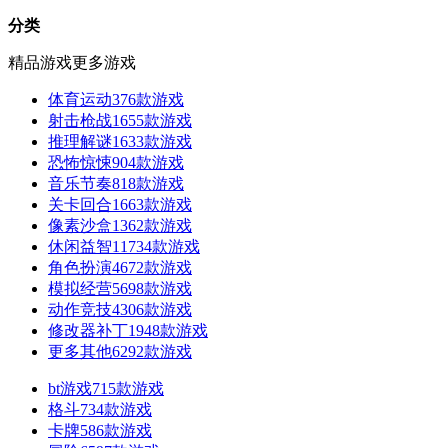
分类
精品游戏
更多游戏
体育运动
376款游戏
射击枪战
1655款游戏
推理解谜
1633款游戏
恐怖惊悚
904款游戏
音乐节奏
818款游戏
关卡回合
1663款游戏
像素沙盒
1362款游戏
休闲益智
11734款游戏
角色扮演
4672款游戏
模拟经营
5698款游戏
动作竞技
4306款游戏
修改器补丁
1948款游戏
更多其他
6292款游戏
bt游戏
715款游戏
格斗
734款游戏
卡牌
586款游戏