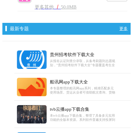
更多其他
丨
50.0MB
最新专题
更多
贵州招考软件下载大全
从报名认证到查分录取，从备考刷题到志愿规
划，“贵州招考软件下载大全”专题覆盖考生全
周期需求！这里不仅有官方唯一指定的“贵州
招考”APP（需完成人脸识别认证方可登录使
用），能搞定报名缴费、准考证打印、成绩查
船讯网app下载大全
询等关键操作，还有适配贵州招考政策的备考
题库、历年真题解析、志愿填报辅助等工具，
本专题整理的船讯网app系列，精准匹配多元
所有软件均标注正规下载渠道和使用场景，帮
使用场景。货运从业者可借助航次查询、货物
考生省去筛选麻烦，高效备战各类考试。
追踪功能掌握物流动态；港口调度人员能通过
港口泊位、燃油价格等信息优化调度；个人用
户也可查询亲友所在船舶位置。系列app普遍
tvb云播app下载合集
支持电子海图、卫星图等多底图切换，部分版
本新增轨迹横屏模式，专题标注各版本场景适
本tvb云播app下载合集，整理了具备多元实用
配亮点，满足移动办公、日常查询等不同需
功能的全版本资源。系列软件普遍支持投屏到
求。
大屏观看，部分版本设有离线下载功能，方便
用户在无网络场景追剧，更有自定义字幕尺
寸、手势操控调节音量亮度等贴心设计。部分