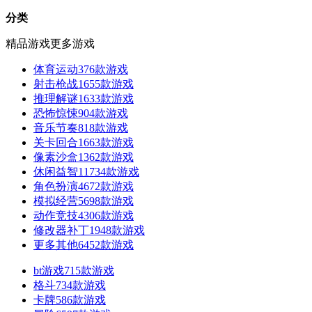
分类
精品游戏
更多游戏
体育运动
376款游戏
射击枪战
1655款游戏
推理解谜
1633款游戏
恐怖惊悚
904款游戏
音乐节奏
818款游戏
关卡回合
1663款游戏
像素沙盒
1362款游戏
休闲益智
11734款游戏
角色扮演
4672款游戏
模拟经营
5698款游戏
动作竞技
4306款游戏
修改器补丁
1948款游戏
更多其他
6452款游戏
bt游戏
715款游戏
格斗
734款游戏
卡牌
586款游戏