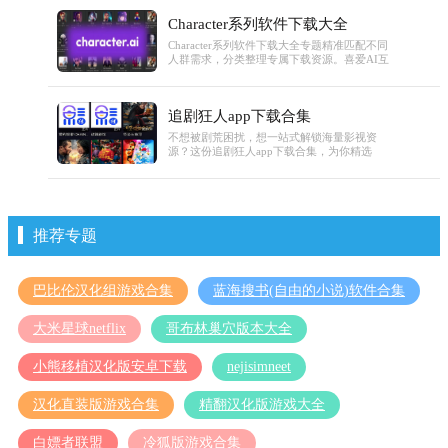
画质搭配多种阅读模式适配不同阅读习惯。合
Character系列软件下载大全
集不仅提供多系统下载入口，还附带新手基础
使用指南，标注各版本适配系统要求，新手也
Character系列软件下载大全专题精准匹配不同
能快速下载安装，轻松开启腐次元的精彩世
人群需求，分类整理专属下载资源。喜爱AI互
界。
动的用户可获取CharacterAI安装包，借助其丰
富角色库开展语言练习、模拟面试或角色扮
演；从事自媒体、动画制作的创作者，能下载
追剧狂人app下载合集
CharacterAnimator系列，其兼容PS/AE的特性
与多平台推流功能，可高效完成短视频动画、
不想被剧荒困扰，想一站式解锁海量影视资
教育课件等内容制作，分类清晰让你快速找到
源？这份追剧狂人app下载合集，为你精选
适配自身需求的软件。
2025年热门优质的追剧神器！支持4K蓝光播
放、多端同步的小众实用工具，亦或是资源全
面、更新极速的影视大全类应用，每款都各有
亮点。覆盖电影、电视剧、综艺、动漫、海外
剧集等全品类内容，搭配智能推荐、离线缓
推荐专题
存、投屏互动等贴心功能，无广告流畅体验拉
满，不管你是追更党、画质党还是综艺迷，都
能找到专属追剧搭档，安全官方下载渠道一键
汇总，即刻开启沉浸式观影之旅！
巴比伦汉化组游戏合集
蓝海搜书(自由的小说)软件合集
大米星球netflix
哥布林巢穴版本大全
小熊移植汉化版安卓下载
nejisimneet
汉化直装版游戏合集
精翻汉化版游戏大全
白嫖者联盟
冷狐版游戏合集