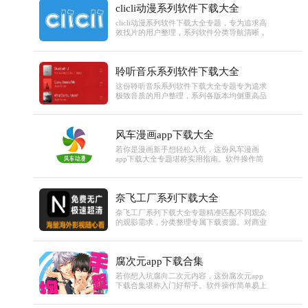
clicli动漫系列软件下载大全
高阶版本还内置智能推荐系统，能根据观影偏
好推送内容，专题明确标注各版本功能差异，
clicli动漫系列软件下载大全专题，专为追求高
无论是通勤碎片观影还是居家大屏观看，都能
效找片的用户整理，系列软件分类导航清晰，
找到适配版本。
涵盖多种热门题材。同时设有日本动漫电影排
行榜、全球前100动漫排行榜等多元榜单，直
观呈现高人气作品，搭配详细剧情解析与用户
聆听音乐系列软件下载大全
点评，帮助快速判断是否符合喜好。专题标注
各版本搜索与榜单功能优化情况，无论是想追
这份聆听音乐系列软件下载大全专题专为追求
热门新作还是发掘小众佳作，都能精准定位目
极致音质的用户整理，系列各版本均侧重高品
标内容。
质播放体验，部分版本新增DSD格式支持，搭
配内置的12种预设均衡器与自定义频段调节功
能，可实现低音增强、3D环绕等音效定制。部
风车漫画app下载大全
分进阶版本还支持无损音质下载与高清MV播
放，专题明确区分各版本音质适配能力与音效
若你是漫画新手想轻松入坑，这份风车漫画
功能差异，无论是用专业耳机品鉴还是日常外
app下载大全专题堪称实用指南。软件操作简
放聆听，都能还原细腻音质，打造沉浸式听觉
单，无需注册即可使用基础阅读功能，智能推
盛宴。
荐算法会根据阅读偏好推送个性化书单，分类
清晰的专栏与精准搜索功能，让新手也能快速
奈飞工厂系列下载大全
找到心仪作品。专题不仅提供多设备下载入
口，还标注各版本适配要求与新手基础操作提
奈飞工厂系列下载大全专题精准匹配不同观众
示，帮助你快速完成下载安装，开启轻松追漫
的观影需求，分类整理专属下载资源。对商业
之旅。
与全球化题材感兴趣的观众，可下载《美国工
厂》解读跨国企业经营中的文化磨合；关注社
会弱势群体议题的用户，能获取《残疾营地》
腐次元app下载合集
等作品了解特定群体的权益抗争；而期待人文
故事的观众，可提前收藏《Overlooked》等待
若你想入坑腐向二次元内容，这份腐次元app
映作品的预约下载提醒。分类清晰的资源让不
下载合集堪称入门好帮手。软件操作简单易上
同偏好的观众快速找到目标内容。
手，智能推荐算法会根据阅读偏好推送作品，
作品更新提醒功能确保不错过心仪连载，高清